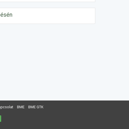
lésén
apcsolat
BME
BME GTK