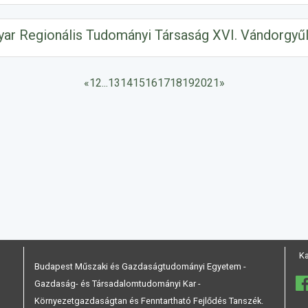
gyar Regionális Tudományi Társaság XVI. Vándorgyű
«
1
2
...
13
14
15
16
17
18
19
20
21
»
K
Budapest Műszaki és Gazdaságtudományi Egyetem -
Gazdaság- és Társadalomtudományi Kar -
Környezetgazdaságtan és Fenntartható Fejlődés Tanszék.