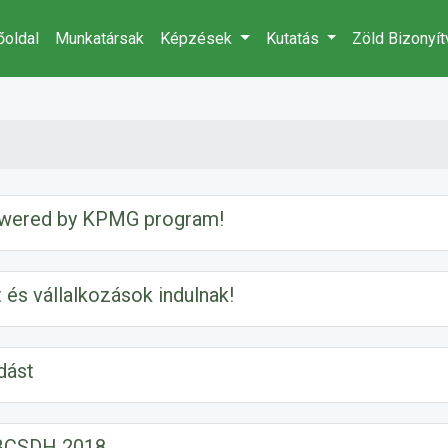
őoldal
Munkatársak
Képzések
Kutatás
Zöld Bizonyít
powered by KPMG program!
és vállalkozások indulnak!
dást
 BCSDH 2018