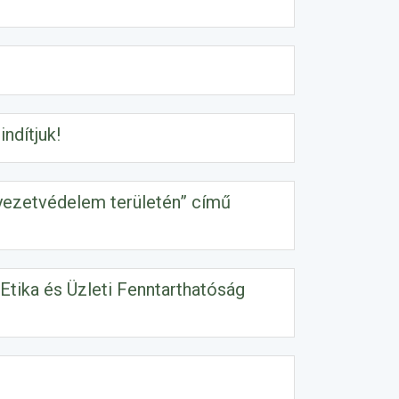
ndítjuk!
yezetvédelem területén” című
Etika és Üzleti Fenntarthatóság